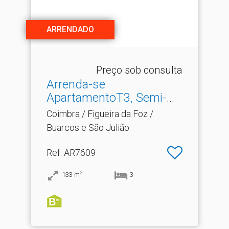
ARRENDADO
Preço sob consulta
Arrenda-se
ApartamentoT3, Semi-
Novo, Com Gara.​..
Coimbra / Figueira da Foz /
Buarcos e São Julião
Ref
: AR7609
2
133
m
3