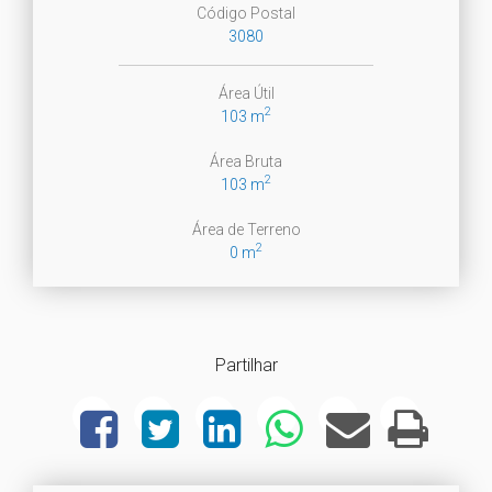
Código Postal
3080
Área Útil
2
103 m
Área Bruta
2
103 m
Área de Terreno
2
0 m
Partilhar