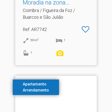
Moradia na zona
Histórica d.​..
Coimbra / Figueira da Foz /
Buarcos e São Julião
Ref
: AR7742
2
59
m
1
1
Apartamento
Arrendamento