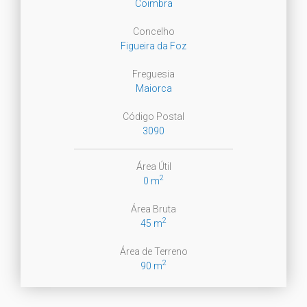
Coimbra
Concelho
Figueira da Foz
Freguesia
Maiorca
Código Postal
3090
Área Útil
2
0 m
Área Bruta
2
45 m
Área de Terreno
2
90 m