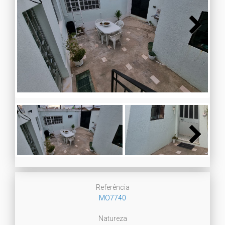
Next
Next
Referência
MO7740
Natureza