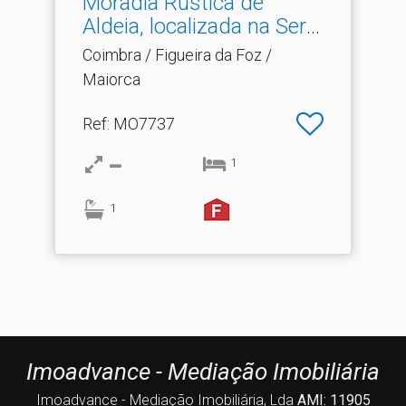
Moradia Rústica de
Aldeia, localizada na Serr.​
..
Coimbra / Figueira da Foz /
Maiorca
Ref
: MO7737
1
1
Imoadvance - Mediação Imobiliária
Imoadvance - Mediação Imobiliária, Lda
AMI: 11905