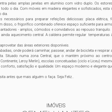
entra pelas amplas janelas em alumínio com vidro duplo. Os estore
 todo o dia. Com móveis em madeira elegantes e sofisticados, esta s
dia.

 necessários para preparar refeições deliciosas: placa elétrica, 
lém disso, o frigorífico combinado oferece espaço suficiente para ar
encantadores - amplos, cómodos e convidativos ao repouso tranquil
ainda aquecimento central. A caldeira permite regular  temperaturas 
roveitar das áreas exteriores disponíveis.

adias, onde poderá caminhar, passear, andar de bicicleta e respirar a 
eita. Situado numa zona Central, que o mantém próximo ao centro 
Continente, Leroy Merlin), escolas conceituadas (ciclo e Liceu) mesmo a
 conforto, satisfação e qualidade. Um espaço moderno e elegante que
ita antes que mais alguém o faça. Seja Feliz...
IMÓVEIS