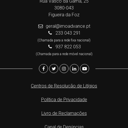
Rua Vasco da Gama, 25
3080-043
Figueira da Foz
geral@imoadvance.pt
233 043 291
(Chamada para a rede fixa nacional)
937 822 053
(Chamada para a rede móvel nacional)
Centros de Resolução de Litígios
Política de Privacidade
Livro de Reclamações
Canal de Denúncias