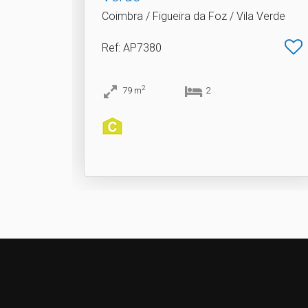
Coimbra / Figueira da Foz / Vila Verde
Ref
: AP7380
2
79
m
2