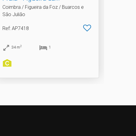
Coimbra / Figueira da Foz / Buarcos e
São Julião
Ref
: AP7418
2
34
m
1