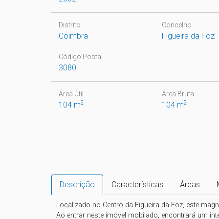
Distrito
Concelho
Coimbra
Figueira da Foz
Código Postal
3080
Área Útil
Área Bruta
2
2
104 m
104 m
Descrição
Características
Áreas
Localizado no Centro da Figueira da Foz, este magn
Ao entrar neste imóvel mobilado, encontrará um inte