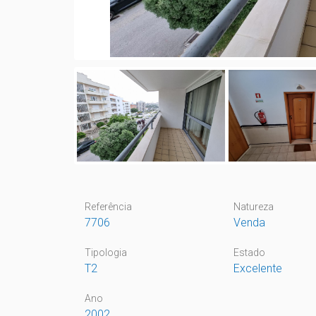
Referência
Natureza
7706
Venda
Tipologia
Estado
T2
Excelente
Ano
2002