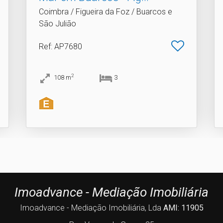
Coimbra / Figueira da Foz / Buarcos e
São Julião
Ref
: AP7680
2
108
m
3
Imoadvance - Mediação Imobiliária
Imoadvance - Mediação Imobiliária, Lda
AMI: 11905