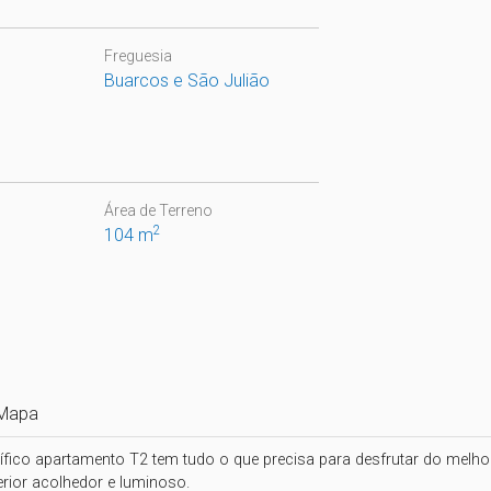
Freguesia
Buarcos e São Julião
Área de Terreno
2
104 m
Mapa
ífico apartamento T2 tem tudo o que precisa para desfrutar do melhor 
rior acolhedor e luminoso.
