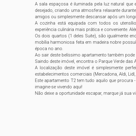
A sala espaçosa é iluminada pela luz natural que 
desejado, criando uma atmosfera relaxante durante
amigos ou simplesmente descansar após um longo 
A cozinha está equipada com todos os utensílios
experiência culinária mais prática e conveniente. A
Os dois quartos (1 deles Suite), são igualmente 
mobília harmoniosa feita em madeira nobre possuí 
época no ano.

Ao sair deste belíssimo apartamento também pode ap
Saindo deste imóvel, encontra o Parque Verde das Ab
A localização deste imóvel é simplesmente perf
estabelecimentos comerciais (Mercadona, Aldi, Lidl, 
Este apartamento T2 tem tudo aquilo que procura -
imagine-se vivendo aqui! 

Não deixe a oportunidade escapar, marque já sua vis