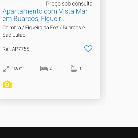
Preço sob consulta
Apartamento com Vista Mar
em Buarcos, Figueir.​..
Coimbra / Figueira da Foz / Buarcos e
São Julião
Ref
: AP7755
2
108
m
2
1