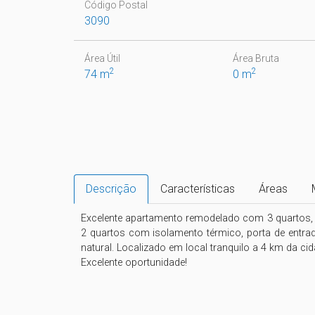
Código Postal
3090
Área Útil
Área Bruta
2
2
74 m
0 m
Descrição
Características
Áreas
Excelente apartamento remodelado com 3 quartos, 1
2 quartos com isolamento térmico, porta de entrada
natural. Localizado em local tranquilo a 4 km da ci
Excelente oportunidade!