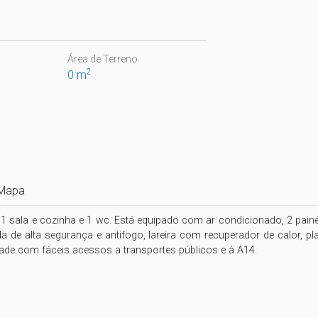
Área de Terreno
2
0 m
Mapa
 sala e cozinha e 1 wc. Está equipado com ar condicionado, 2 painéis
 de alta segurança e antifogo, lareira com recuperador de calor, pla
dade com fáceis acessos a transportes públicos e à A14.
