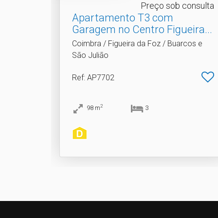
Preço sob consulta
Apartamento T3 com
Garagem no Centro Figueira.​..
Coimbra / Figueira da Foz / Buarcos e
São Julião
Ref
: AP7702
2
98
m
3