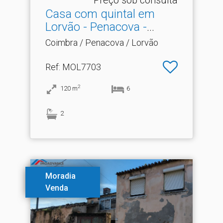
Casa com quintal em
Lorvão - Penacova -
Coim.​..
Coimbra / Penacova / Lorvão
Ref
: MOL7703
2
120
m
6
2
Moradia
Venda