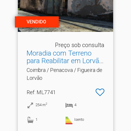
VENDIDO
Preço sob consulta
Moradia com Terreno
para Reabilitar em Lorvão.​
..
Coimbra / Penacova / Figueira de
Lorvão
Ref
: ML7741
2
254
m
4
1
Isento