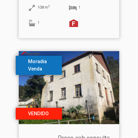
2
108
m
1
1
Moradia
Venda
VENDIDO
Preço sob consulta