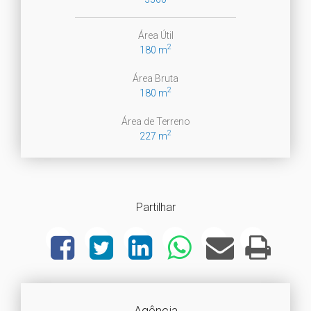
Área Útil
2
180 m
Área Bruta
2
180 m
Área de Terreno
2
227 m
Partilhar
Agência