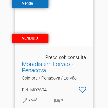
Venda
VENDIDO
Preço sob consulta
Moradia em Lorvão -
Penacova
Coimbra / Penacova / Lorvão
Ref
: MO7604
2
66
m
3