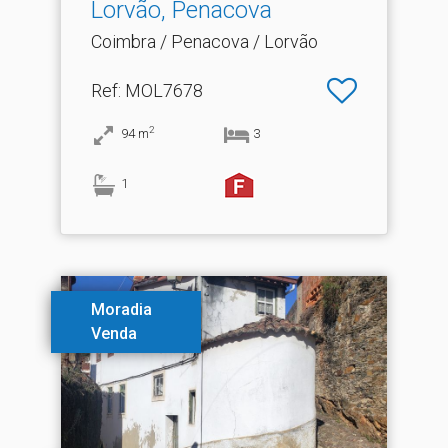
Lorvão, Penacova
Coimbra / Penacova / Lorvão
Ref
: MOL7678
2
94
m
3
1
Moradia
Venda