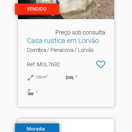
VENDIDO
Preço sob consulta
Casa rustica em Lorvão
Coimbra / Penacova / Lorvão
Ref
: MOL7692
2
120
m
7
1
Moradia