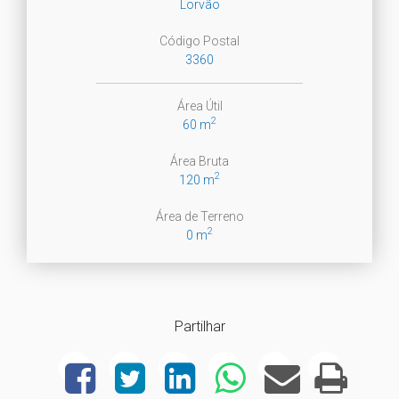
Lorvão
Código Postal
3360
Área Útil
2
60 m
Área Bruta
2
120 m
Área de Terreno
2
0 m
Partilhar