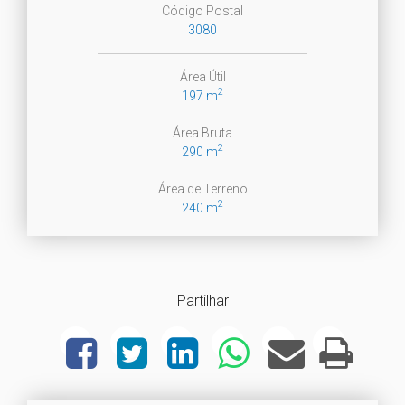
Código Postal
3080
Área Útil
2
197 m
Área Bruta
2
290 m
Área de Terreno
2
240 m
Partilhar