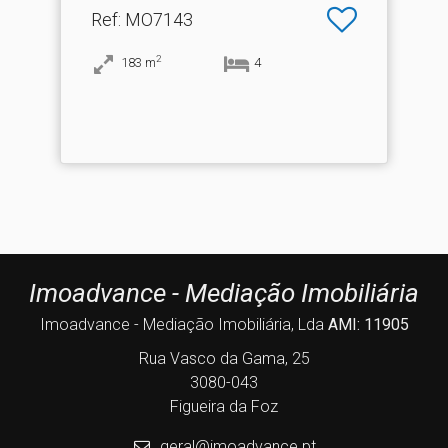
Ref
: MO7143
2
183
m
4
Imoadvance - Mediação Imobiliária
Imoadvance - Mediação Imobiliária, Lda
AMI: 11905
Rua Vasco da Gama, 25
3080-043
Figueira da Foz
geral@imoadvance.pt