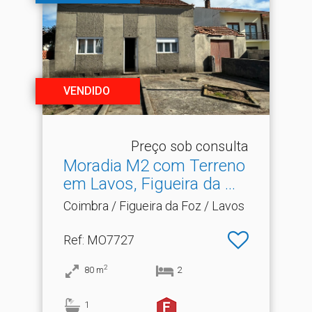
VENDIDO
Preço sob consulta
Moradia M2 com Terreno
em Lavos, Figueira da .​..
Coimbra / Figueira da Foz / Lavos
Ref
: MO7727
2
80
m
2
1