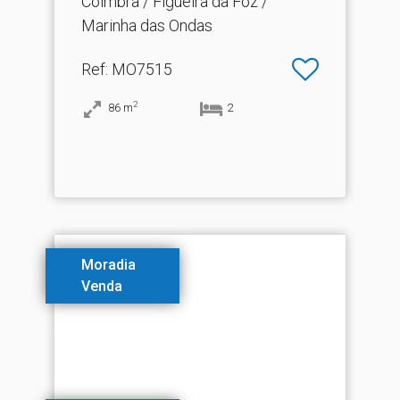
Coimbra / Figueira da Foz /
Marinha das Ondas
Ref
: MO7515
2
86
m
2
Moradia
Venda