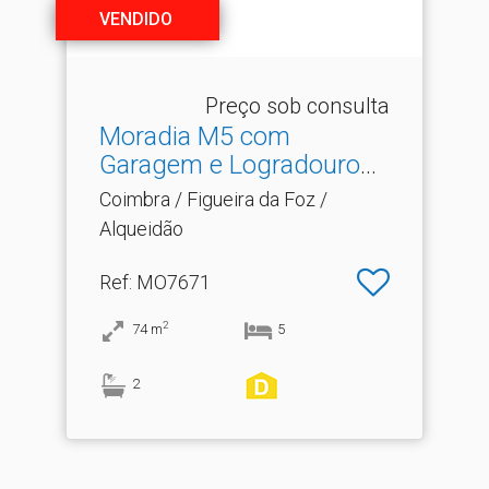
VENDIDO
Preço sob consulta
Moradia M5 com
Garagem e Logradouro
em Alquei.​..
Coimbra / Figueira da Foz /
Alqueidão
Ref
: MO7671
2
74
m
5
2