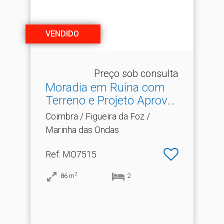
VENDIDO
Preço sob consulta
Moradia em Ruína com
Terreno e Projeto Aprova.​
..
Coimbra / Figueira da Foz /
Marinha das Ondas
Ref
: MO7515
2
86
m
2