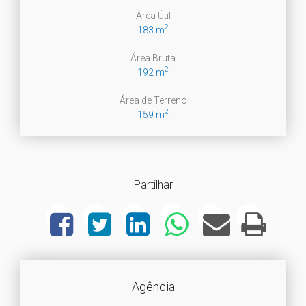
Área Útil
2
183 m
Área Bruta
2
192 m
Área de Terreno
2
159 m
Partilhar
Agência