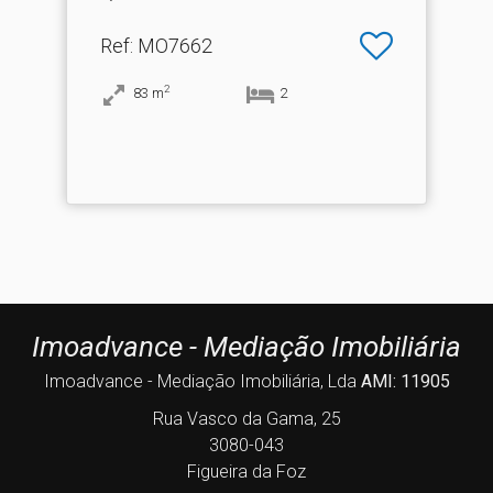
Ref
: MO7662
2
83
m
2
Imoadvance - Mediação Imobiliária
Imoadvance - Mediação Imobiliária, Lda
AMI: 11905
Rua Vasco da Gama, 25
3080-043
Figueira da Foz