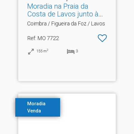
Moradia na Praia da
Costa de Lavos junto à
Pr.​..
Coimbra / Figueira da Foz / Lavos
Ref
: MO 7722
2
155
m
3
Moradia
Venda