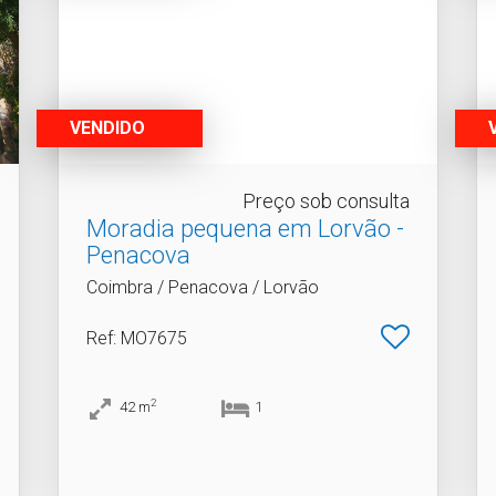
VENDIDO
Preço sob consulta
Moradia pequena em Lorvão -
Penacova
Coimbra / Penacova / Lorvão
Ref
: MO7675
2
42
m
1