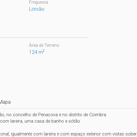
Freguesia
Lorvão
Área de Terreno
2
124 m
Mapa
, no concelho de Penacova e no distrito de Coimbra.

com lareira, uma casa de banho e sótão

al, igualmente com lareira e com espaço exterior com vistas soberb