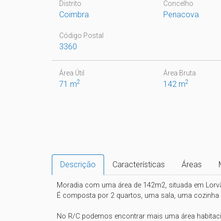
Distrito
Concelho
Coimbra
Penacova
Código Postal
3360
Área Útil
Área Bruta
2
2
71 m
142 m
Descrição
Características
Áreas
Moradia com uma área de 142m2, situada em Lorvão
É composta por 2 quartos, uma sala, uma cozinha 
No R/C podemos encontrar mais uma área habitacion