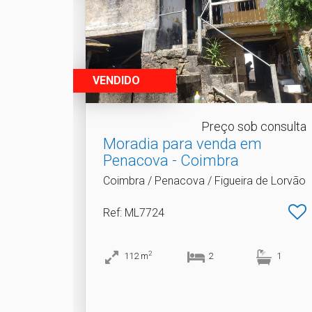
VENDIDO
Preço sob consulta
Moradia para venda em
Penacova - Coimbra
Coimbra / Penacova / Figueira de Lorvão
Ref
: ML7724
2
112
m
2
1