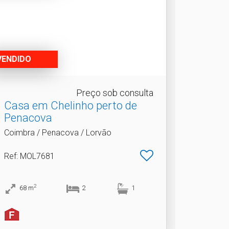
VENDIDO
Preço sob consulta
Casa em Chelinho perto de
Penacova
Coimbra / Penacova / Lorvão
Ref
: MOL7681
2
68
m
2
1