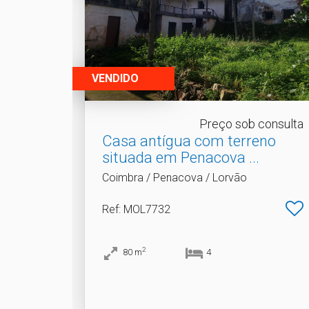
VENDIDO
Preço sob consulta
Casa antígua com terreno
situada em Penacova .​..
Coimbra / Penacova / Lorvão
Ref
: MOL7732
2
80
m
4