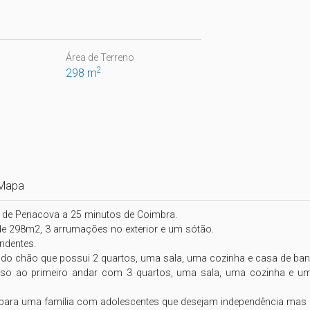
Área de Terreno
2
298 m
Mapa
 de Penacova a 25 minutos de Coimbra.

e 298m2, 3 arrumações no exterior e um sótão.

dentes.

s do chão que possui 2 quartos, uma sala, uma cozinha e casa de banh
o ao primeiro andar com 3 quartos, uma sala, uma cozinha e um
 para uma família com adolescentes que desejam independência mas no