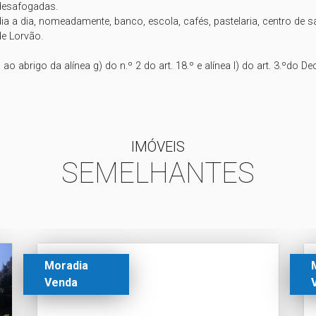
desafogadas. 

a a dia, nomeadamente, banco, escola, cafés, pastelaria, centro de sa
 Lorvão.    

ao abrigo da alínea g) do n.º 2 do art. 18.º e alínea I) do art. 3.ºdo D
IMÓVEIS
SEMELHANTES
Moradia
Venda