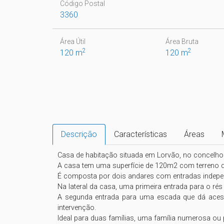
Código Postal
3360
Área Útil
Área Bruta
2
2
120 m
120 m
Descrição
Características
Áreas
Casa de habitação situada em Lorvão, no concelho
A casa tem uma superfície de 120m2 com terreno d
É composta por dois andares com entradas indepen
Na lateral da casa, uma primeira entrada para o ré
A segunda entrada para uma escada que dá acess
intervenção.

Ideal para duas famílias, uma família numerosa ou