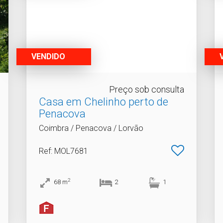
VENDIDO
Preço sob consulta
Casa em Chelinho perto de
Penacova
Coimbra / Penacova / Lorvão
Ref
: MOL7681
2
68
m
2
1