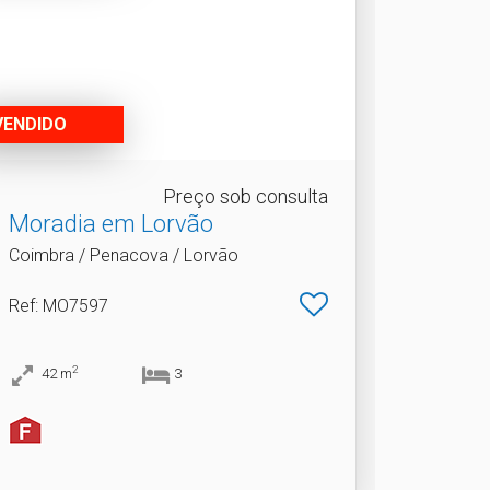
VENDIDO
Preço sob consulta
Moradia em Lorvão
Coimbra / Penacova / Lorvão
Ref
: MO7597
2
42
m
3