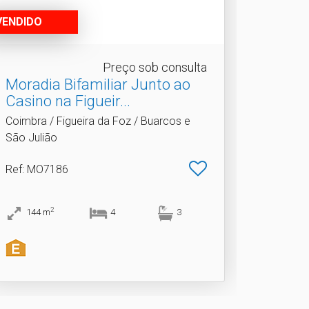
VENDIDO
Preço sob consulta
Moradia Bifamiliar Junto ao
Casino na Figueir.​..
Coimbra / Figueira da Foz / Buarcos e
São Julião
Ref
: MO7186
2
144
m
4
3