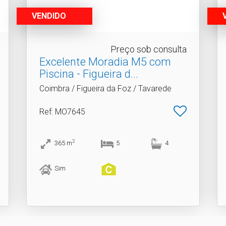
VENDIDO
Preço sob consulta
Excelente Moradia M5 com
Piscina - Figueira d.​..
Coimbra / Figueira da Foz / Tavarede
Ref
: MO7645
2
365
m
5
4
Sim