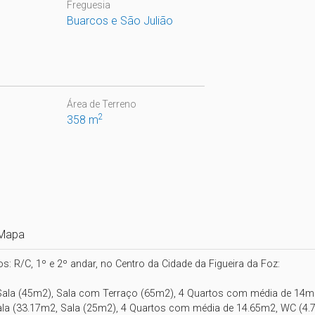
Freguesia
Buarcos e São Julião
Área de Terreno
2
358 m
Mapa
s: R/C, 1º e 2º andar, no Centro da Cidade da Figueira da Foz:

 Sala (45m2), Sala com Terraço (65m2), 4 Quartos com média de 14m
Sala (33.17m2, Sala (25m2), 4 Quartos com média de 14.65m2, WC (4.