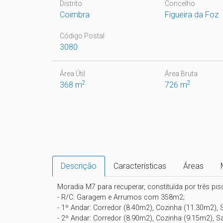
Distrito
Concelho
Coimbra
Figueira da Foz
Código Postal
3080
Área Útil
Área Bruta
2
2
368 m
726 m
Descrição
Características
Áreas
Moradia M7 para recuperar, constituída por três piso
- R/C: Garagem e Arrumos com 358m2;

- 1º Andar: Corredor (8.40m2), Cozinha (11.30m2),
- 2º Andar: Corredor (8.90m2), Cozinha (9.15m2), 