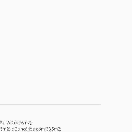
2 e WC (4.76m2);

75m2) e Balneários com 38.5m2;
