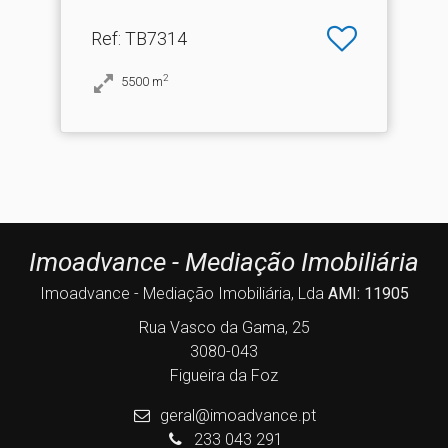
Ref
: TB7314
2
5500
m
Imoadvance - Mediação Imobiliária
Imoadvance - Mediação Imobiliária, Lda
AMI: 11905
Rua Vasco da Gama, 25
3080-043
Figueira da Foz
geral@imoadvance.pt
233 043 291