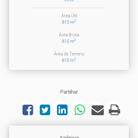
Área Útil
2
810 m
Área Bruta
2
810 m
Área de Terreno
2
810 m
Partilhar
Agência