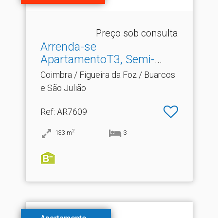
Preço sob consulta
Arrenda-se
ApartamentoT3, Semi-
Novo, Com Gara.​..
Coimbra / Figueira da Foz / Buarcos
e São Julião
Ref
: AR7609
2
133
m
3