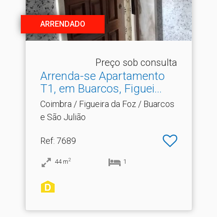
ARRENDADO
Preço sob consulta
Arrenda-se Apartamento
T1, em Buarcos, Figuei.​..
Coimbra / Figueira da Foz / Buarcos
e São Julião
Ref
: 7689
2
44
m
1