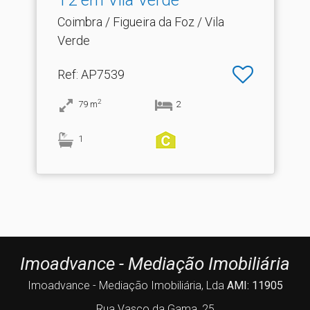
T2 em Vila Verde
Coimbra / Figueira da Foz / Vila
Verde
Ref
: AP7539
2
79
m
2
1
Imoadvance - Mediação Imobiliária
Imoadvance - Mediação Imobiliária, Lda
AMI: 11905
Rua Vasco da Gama, 25