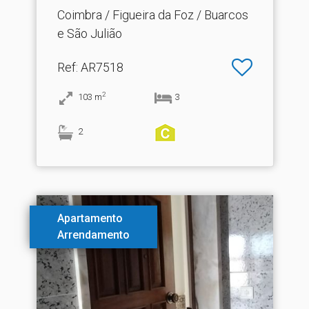
Coimbra / Figueira da Foz / Buarcos
e São Julião
Ref
: AR7518
2
103
m
3
2
Apartamento
Arrendamento