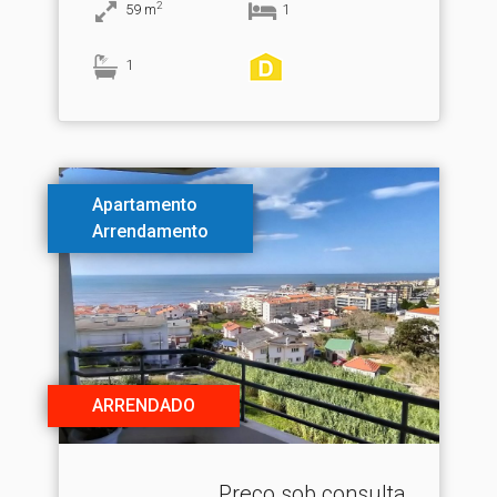
2
59
m
1
1
Apartamento
Arrendamento
ARRENDADO
Preço sob consulta