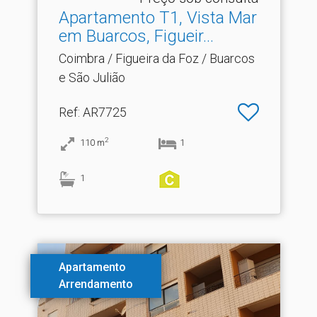
Apartamento T1, Vista Mar
em Buarcos, Figueir.​..
Coimbra / Figueira da Foz / Buarcos
e São Julião
Ref
: AR7725
2
110
m
1
1
Apartamento
Arrendamento