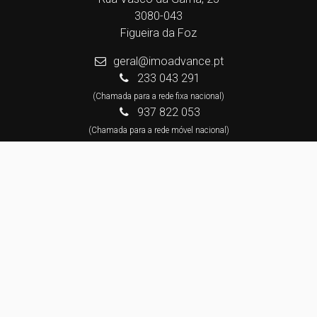
3080-043
Figueira da Foz
geral@imoadvance.pt
233 043 291
(Chamada para a rede fixa nacional)
937 822 053
(Chamada para a rede móvel nacional)
Centros de Resolução de Litígios
Política de Privacidade
Livro de Reclamações
Canal de Denúncias