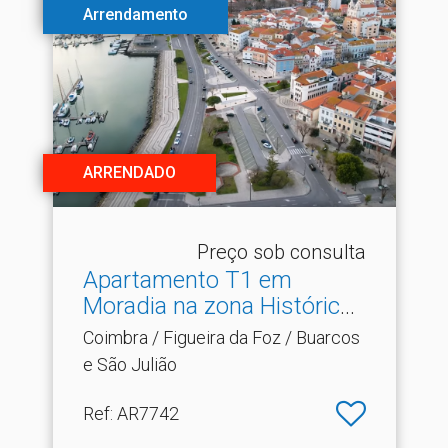
Arrendamento
ARRENDADO
Preço sob consulta
Apartamento T1 em
Moradia na zona Histórica
d.​..
Coimbra / Figueira da Foz / Buarcos
e São Julião
Ref
: AR7742