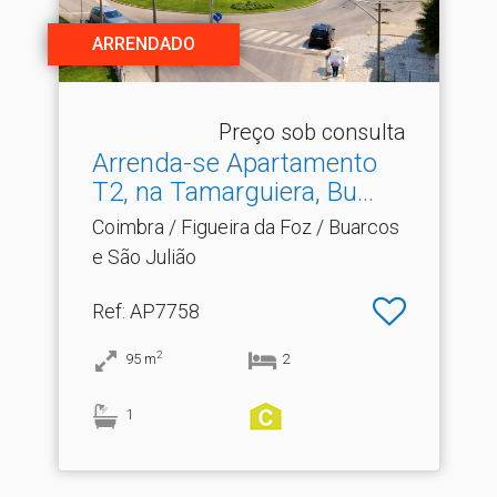
ARRENDADO
Preço sob consulta
Arrenda-se Apartamento
T2, na Tamarguiera, Bu.​..
Coimbra / Figueira da Foz / Buarcos
e São Julião
Ref
: AP7758
2
95
m
2
1