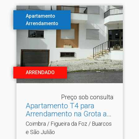
Apartamento
Arrendamento
ARRENDADO
Preço sob consulta
Apartamento T4 para
Arrendamento na Grota a
2.​..
Coimbra / Figueira da Foz / Buarcos
e São Julião