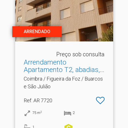
ARRENDADO
Preço sob consulta
Arrendamento
Apartamento T2, abadias,
Figueir.​..
Coimbra / Figueira da Foz / Buarcos
e São Julião
Ref
: AR 7720
2
75
m
2
1