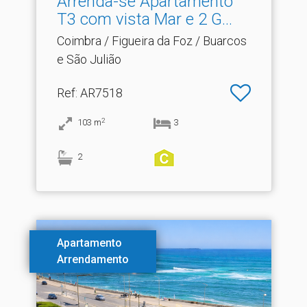
Arrenda-se Apartamento
T3 com vista Mar e 2 G.​..
Coimbra / Figueira da Foz / Buarcos
e São Julião
Ref
: AR7518
2
103
m
3
2
Apartamento
Arrendamento