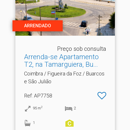
ARRENDADO
Preço sob consulta
Arrenda-se Apartamento
T2, na Tamarguiera, Bu.​..
Coimbra / Figueira da Foz / Buarcos
e São Julião
Ref
: AP7758
2
95
m
2
1