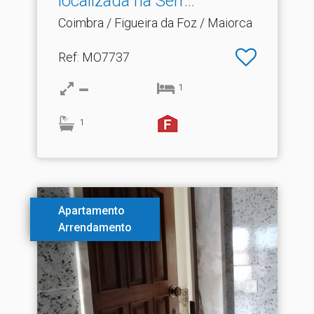
localizada na Serr.​..
Coimbra / Figueira da Foz / Maiorca
Ref
: MO7737
1
1
Apartamento
Arrendamento