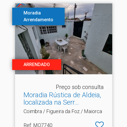
Moradia
Arrendamento
ARRENDADO
Preço sob consulta
Moradia Rústica de Aldeia,
localizada na Serr.​..
Coimbra / Figueira da Foz / Maiorca
Ref
: MO7740