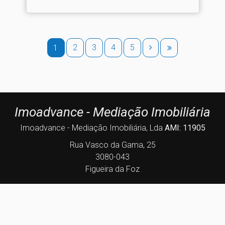
2
3
4
5
1
Imoadvance - Mediação Imobiliária
Imoadvance - Mediação Imobiliária, Lda
AMI: 11905
Rua Vasco da Gama, 25
3080-043
Figueira da Foz
geral@imoadvance.pt
233 043 291
(Chamada para a rede fixa nacional)