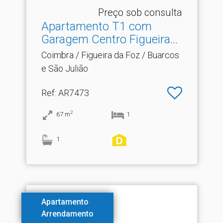
Preço sob consulta
Apartamento T1 com
Garagem Centro Figueira
da.​..
Coimbra / Figueira da Foz / Buarcos
e São Julião
Ref
: AR7473
2
67
m
1
1
Apartamento
Arrendamento