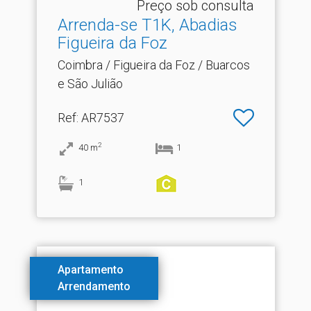
Preço sob consulta
Arrenda-se T1K, Abadias
Figueira da Foz
Coimbra / Figueira da Foz / Buarcos
e São Julião
Ref
: AR7537
2
40
m
1
1
Apartamento
Arrendamento