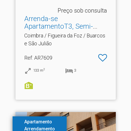
Preço sob consulta
Arrenda-se
ApartamentoT3, Semi-
Novo, Com Gara.​..
Coimbra / Figueira da Foz / Buarcos
e São Julião
Ref
: AR7609
2
133
m
3
Apartamento
Arrendamento