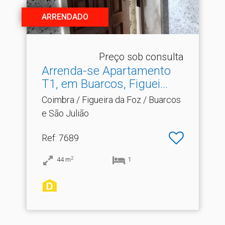
ARRENDADO
Preço sob consulta
Arrenda-se Apartamento
T1, em Buarcos, Figuei.​..
Coimbra / Figueira da Foz / Buarcos
e São Julião
Ref
: 7689
2
44
m
1