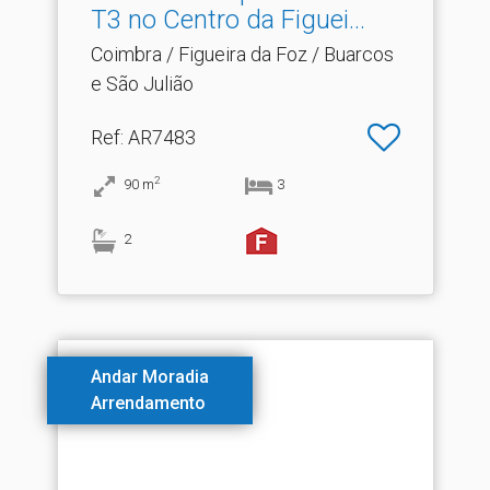
T3 no Centro da Figuei.​..
Coimbra / Figueira da Foz / Buarcos
e São Julião
Ref
: AR7483
2
90
m
3
2
Andar Moradia
Arrendamento