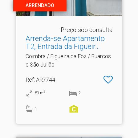
ARRENDADO
Preço sob consulta
Arrenda-se Apartamento
T2, Entrada da Figueir.​..
Coimbra / Figueira da Foz / Buarcos
e São Julião
Ref
: AR7744
2
53
m
2
1