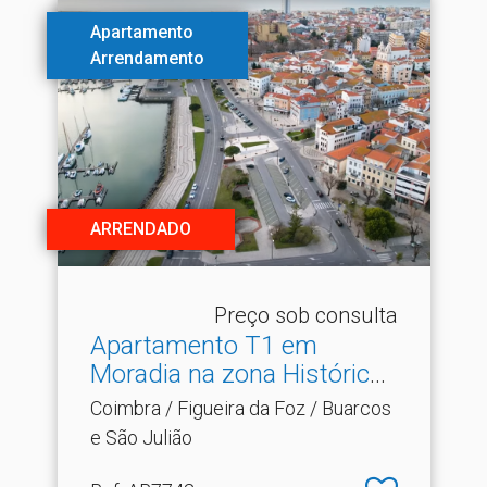
Apartamento
Arrendamento
ARRENDADO
Preço sob consulta
Apartamento T1 em
Moradia na zona Histórica
d.​..
Coimbra / Figueira da Foz / Buarcos
e São Julião