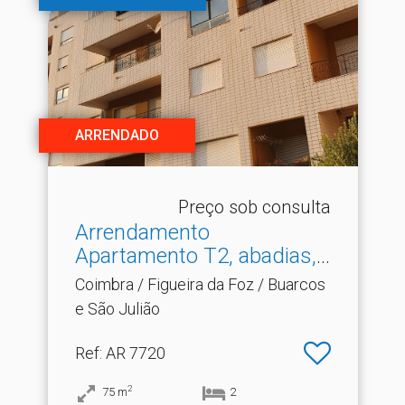
ARRENDADO
Preço sob consulta
Arrendamento
Apartamento T2, abadias,
Figueir.​..
Coimbra / Figueira da Foz / Buarcos
e São Julião
Ref
: AR 7720
2
75
m
2