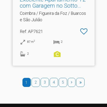
com Garagem no Sotto.​..
Coimbra / Figueira da Foz / Buarcos
e São Julião
Ref
: AP7621
2
87
m
2
2
2
3
4
5
1