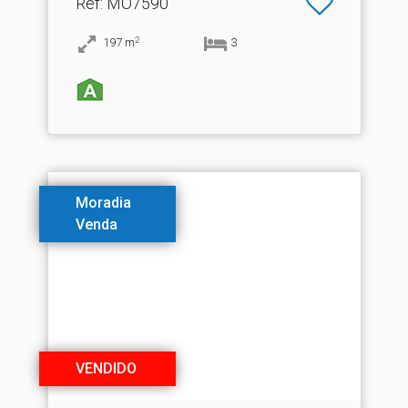
Ref
: MO7590
2
197
m
3
Moradia
Venda
VENDIDO