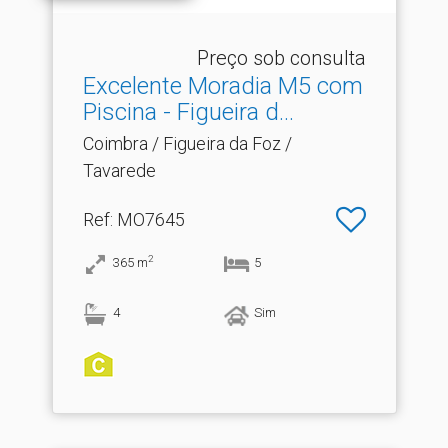
Preço sob consulta
Excelente Moradia M5 com
Piscina - Figueira d.​..
Coimbra / Figueira da Foz /
Tavarede
Ref
: MO7645
2
365
m
5
4
Sim