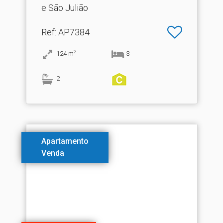
e São Julião
Ref
: AP7384
2
124
m
3
2
Apartamento
Venda