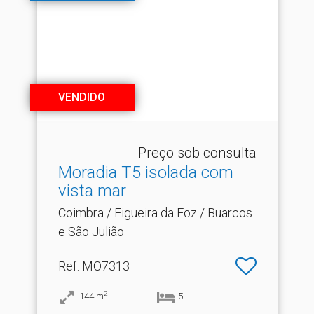
VENDIDO
Preço sob consulta
Moradia T5 isolada com
vista mar
Coimbra / Figueira da Foz / Buarcos
e São Julião
Ref
: MO7313
2
144
m
5