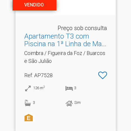
VENDIDO
Preço sob consulta
Apartamento T3 com
Piscina na 1ª Linha de Mar.​
..
Coimbra / Figueira da Foz / Buarcos
e São Julião
Ref
: AP7528
2
126
m
3
3
Sim