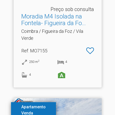
Preço sob consulta
Moradia M4 Isolada na
Fontela- Figueira da Fo.​..
Coimbra / Figueira da Foz / Vila
Verde
Ref
: MO7155
2
250
m
4
4
Apartamento
Venda