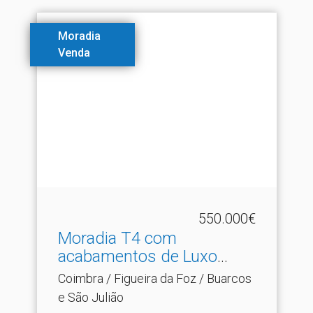
Moradia
Venda
550.000€
Moradia T4 com
acabamentos de Luxo
Junto à Pr.​..
Coimbra / Figueira da Foz / Buarcos
e São Julião