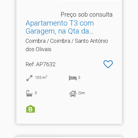
Preço sob consulta
Apartamento T3 com
Garagem, na Qta da
Portela.​..
Coimbra / Coimbra / Santo António
dos Olivais
Ref
: AP7632
2
135
m
3
3
Sim