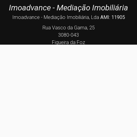
Imoadvance - Mediação Imobiliária
Imoadvance - Mediação Imobiliária, Lda
AMI: 11905
Rua Vasco da Gama, 25
3080-043
Figueira da Foz
geral@imoadvance.pt
233 043 291
(Chamada para a rede fixa nacional)
937 822 053
(Chamada para a rede móvel nacional)
Centros de Resolução de Litígios
Política de Privacidade