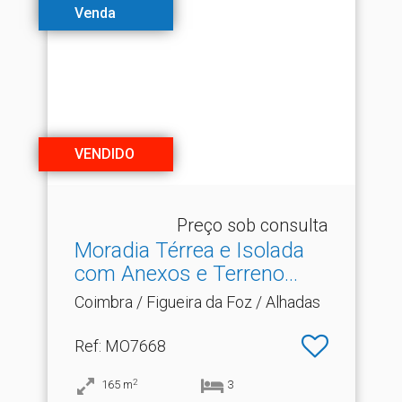
Venda
VENDIDO
Preço sob consulta
Moradia Térrea e Isolada
com Anexos e Terreno.​..
Coimbra / Figueira da Foz / Alhadas
Ref
: MO7668
2
165
m
3