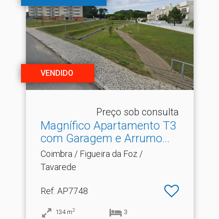
VENDIDO
Preço sob consulta
Magnífico Apartamento T3
com Garagem e Arrumo.​..
Coimbra / Figueira da Foz /
Tavarede
Ref
: AP7748
2
134
m
3