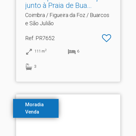
junto à Praia de Bua.​..
Coimbra / Figueira da Foz / Buarcos
e São Julião
Ref
: PR7652
2
111
m
6
3
Moradia
Venda